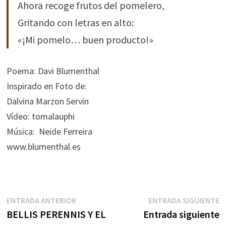
Ahora recoge frutos del pomelero,
Gritando con letras en alto:
«¡Mi pomelo… buen producto!»
Poema: Davi Blumenthal
Inspirado en Foto de:
Dalvina Marzon Servin
Vídeo: tomalauphi
Música: Neide Ferreira
www.blumenthal.es
Navegación
Entrada
E
ENTRADA ANTERIOR
ENTRADA SIGUIENTE
anterior:
s
BELLIS PERENNIS Y EL
Entrada siguiente
de