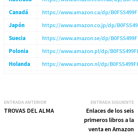
Canadá
https://www.amazon.ca/dp/B0FSS499
Japón
https://www.amazon.co.jp/dp/B0FSS4
Suecia
https://www.amazon.se/dp/B0FSS499
Polonia
https://www.amazon.pl/dp/B0FSS499F
Holanda
https://www.amazon.nl/dp/B0FSS499F
Navegación
Entrada
E
ENTRADA ANTERIOR
ENTRADA SIGUIENTE
anterior:
s
TROVAS DEL ALMA
Enlaces de los seis
de
primeros libros a la
entradas
venta en Amazon