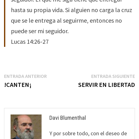
hasta su propia vida. Si alguien no carga la cruz
que se le entrega al seguirme, entonces no
puede ser mi seguidor.
Lucas 14:26-27
Navegación
Entrada
E
ENTRADA ANTERIOR
ENTRADA SIGUIENTE
anterior:
s
!CANTEN¡
SERVIR EN LIBERTAD
de
entradas
Davi Blumenthal
Y por sobre todo, con el deseo de