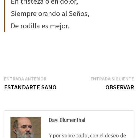
En tristeza o en dolor,
Siempre orando al Seños,
De rodilla es mejor.
Navegación
Entrada
E
ENTRADA ANTERIOR
ENTRADA SIGUIENTE
anterior:
s
ESTANDARTE SANO
OBSERVAR
de
entradas
Davi Blumenthal
Y por sobre todo, con el deseo de